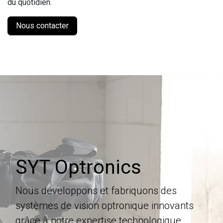
du quotidien.
Nous contacter
SYT Optronics
Nous
développons et fabriquons des
systèmes de vision optronique innovants
grâce à notre expertise technologique.